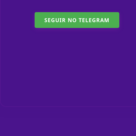
SEGUIR NO TELEGRAM