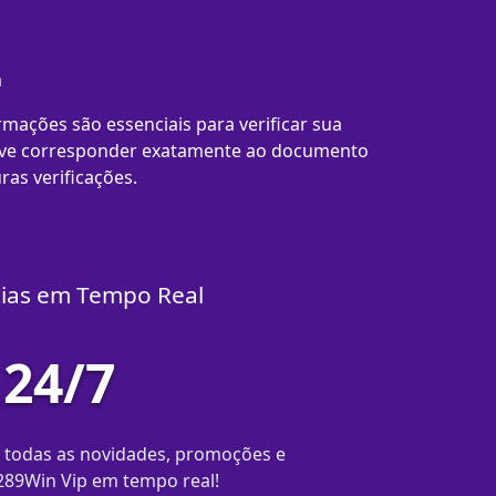
m
mações são essenciais para verificar sua
 deve corresponder exatamente ao documento
ras verificações.
cias em Tempo Real
24/7
e todas as novidades, promoções e
289Win Vip em tempo real!