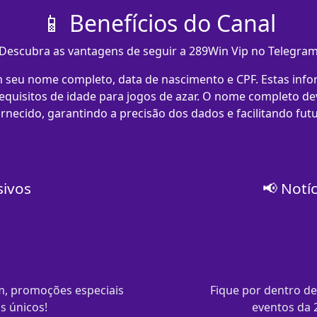
📱 Benefícios do Canal
Descubra as vantagens de seguir a 289Win Vip no Telegra
 seu nome completo, data de nascimento e CPF. Estas infor
 requisitos de idade para jogos de azar. O nome completo
rnecido, garantindo a precisão dos dados e facilitando futu
sivos
📢 Notí
m, promoções especiais
Fique por dentro d
s únicos!
eventos da 