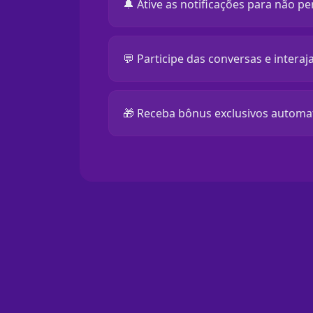
🔔 Ative as notificações para não p
💬 Participe das conversas e interaj
🎁 Receba bônus exclusivos autom