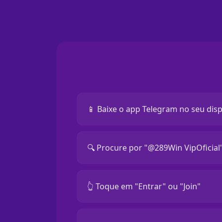
📱 Baixe o app Telegram no seu disp
🔍 Procure por "@289Win VipOficial
👆 Toque em "Entrar" ou "Join"