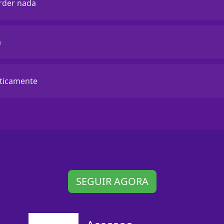
erder nada
a
aticamente
SEGUIR AGORA