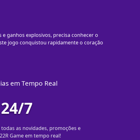
s e ganhos explosivos, precisa conhecer o
este jogo conquistou rapidamente o coração
cias em Tempo Real
24/7
e todas as novidades, promoções e
 22R Game em tempo real!