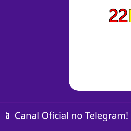
📱 Canal Oficial no Telegram!