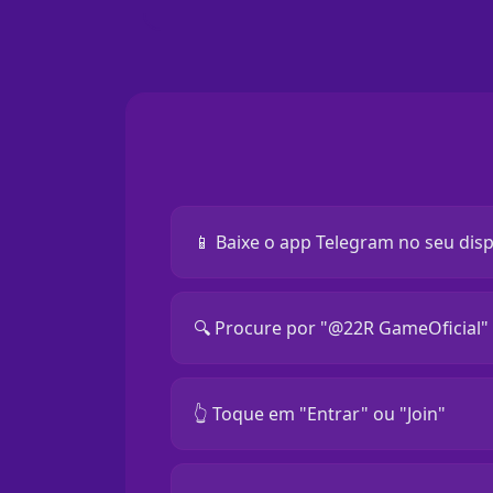
📱 Baixe o app Telegram no seu disp
🔍 Procure por "@22R GameOficial"
👆 Toque em "Entrar" ou "Join"