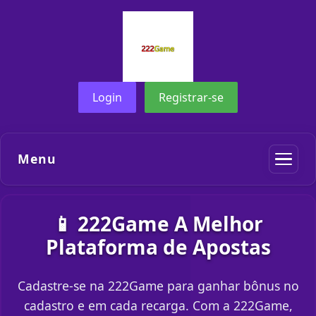
Login
Registrar-se
Menu
📱 222Game A Melhor
Plataforma de Apostas
Cadastre-se na 222Game para ganhar bônus no
cadastro e em cada recarga. Com a 222Game,