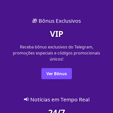
🎁 Bônus Exclusivos
VIP
Receba bônus exclusivos do Telegram,
promoções especiais e códigos promocionais
únicos!
Ver Bônus
📢 Notícias em Tempo Real
24/7