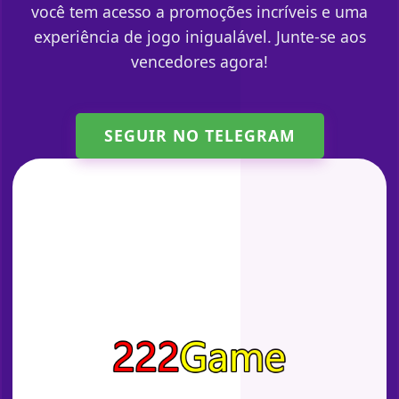
você tem acesso a promoções incríveis e uma
experiência de jogo inigualável. Junte-se aos
vencedores agora!
SEGUIR NO TELEGRAM