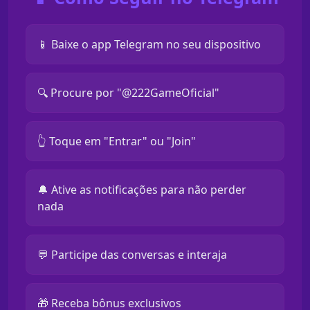
📱 Baixe o app Telegram no seu dispositivo
🔍 Procure por "@222GameOficial"
👆 Toque em "Entrar" ou "Join"
🔔 Ative as notificações para não perder
nada
💬 Participe das conversas e interaja
🎁 Receba bônus exclusivos