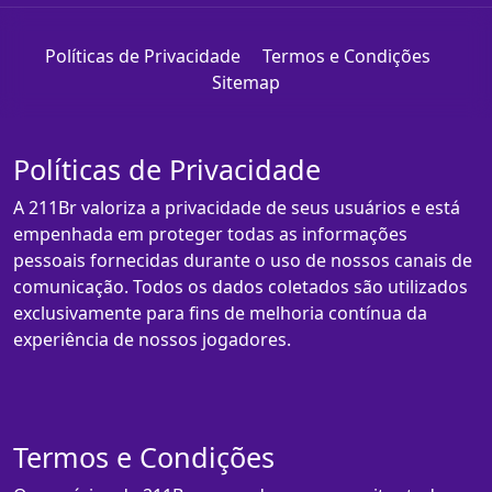
Políticas de Privacidade
Termos e Condições
Sitemap
Políticas de Privacidade
A 211Br valoriza a privacidade de seus usuários e está
empenhada em proteger todas as informações
pessoais fornecidas durante o uso de nossos canais de
comunicação. Todos os dados coletados são utilizados
exclusivamente para fins de melhoria contínua da
experiência de nossos jogadores.
Termos e Condições