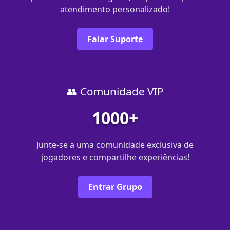
atendimento personalizado!
Falar Suporte
👥 Comunidade VIP
1000+
Junte-se a uma comunidade exclusiva de
jogadores e compartilhe experiências!
Entrar Grupo