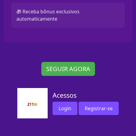
🎁 Receba bônus exclusivos
automaticamente
SEGUIR AGORA
Acessos
Login
Registrar-se