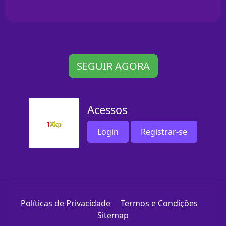
SEGUIR AGORA
Acessos
Login
Registrar-se
Políticas de Privacidade
Termos e Condições
Sitemap