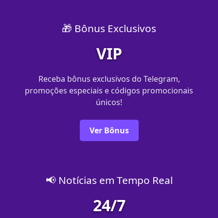
🎁 Bônus Exclusivos
VIP
Receba bônus exclusivos do Telegram,
promoções especiais e códigos promocionais
únicos!
Ver Bônus
📢 Notícias em Tempo Real
24/7