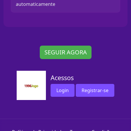
automaticamente
SEGUIR AGORA
Acessos
Login
Registrar-se