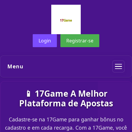
Login
Registrar-se
Menu
📱 17Game A Melhor
Plataforma de Apostas
Cadastre-se na 17Game para ganhar bônus no
cadastro e em cada recarga. Com a 17Game, você