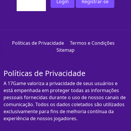
Login
Registrar-se
Políticas de Privacidade
Termos e Condições
Sitemap
Políticas de Privacidade
A 17Game valoriza a privacidade de seus usuários e
está empenhada em proteger todas as informações
pessoais fornecidas durante o uso de nossos canais de
comunicação. Todos os dados coletados são utilizados
exclusivamente para fins de melhoria contínua da
experiência de nossos jogadores.