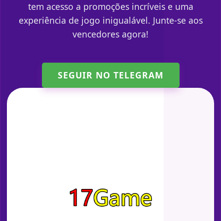
tem acesso a promoções incríveis e uma
experiência de jogo inigualável. Junte-se aos
vencedores agora!
SEGUIR NO TELEGRAM