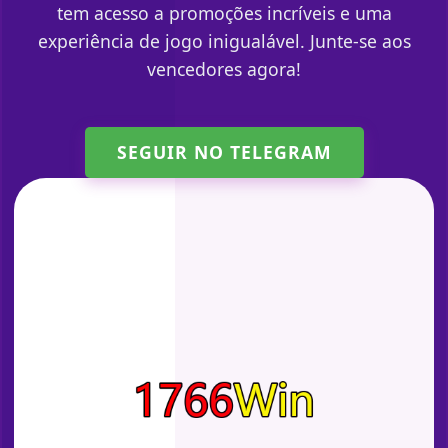
tem acesso a promoções incríveis e uma
experiência de jogo inigualável. Junte-se aos
vencedores agora!
SEGUIR NO TELEGRAM