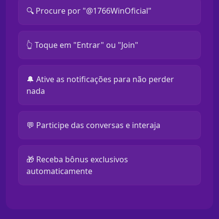
🔍 Procure por "@1766WinOficial"
👆 Toque em "Entrar" ou "Join"
🔔 Ative as notificações para não perder
nada
💬 Participe das conversas e interaja
🎁 Receba bônus exclusivos
automaticamente