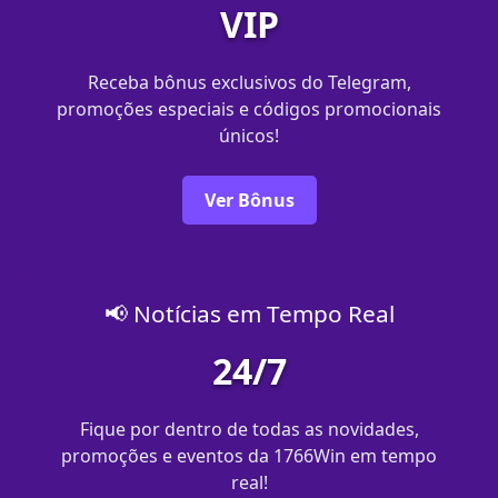
VIP
Receba bônus exclusivos do Telegram,
promoções especiais e códigos promocionais
únicos!
Ver Bônus
📢 Notícias em Tempo Real
24/7
Fique por dentro de todas as novidades,
promoções e eventos da 1766Win em tempo
real!