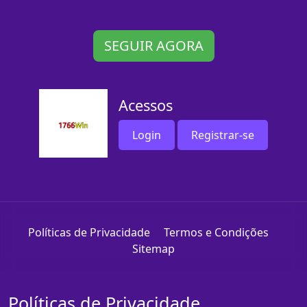
SEGUIR AGORA
Acessos
Login
Registrar-se
Políticas de Privacidade
Termos e Condições
Sitemap
Políticas de Privacidade