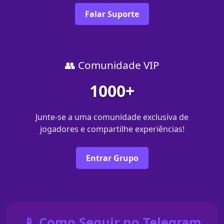
Falar Suporte
👥 Comunidade VIP
1000+
Junte-se a uma comunidade exclusiva de
jogadores e compartilhe experiências!
Entrar Grupo
📱 Como Seguir no Telegram