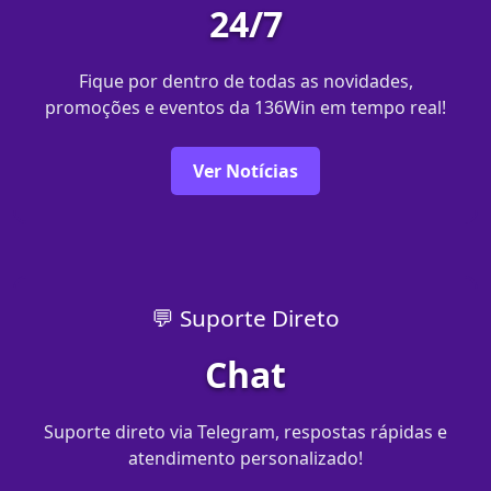
24/7
Fique por dentro de todas as novidades,
promoções e eventos da 136Win em tempo real!
Ver Notícias
💬 Suporte Direto
Chat
Suporte direto via Telegram, respostas rápidas e
atendimento personalizado!