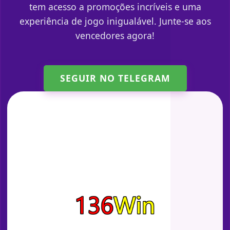
tem acesso a promoções incríveis e uma
experiência de jogo inigualável. Junte-se aos
vencedores agora!
SEGUIR NO TELEGRAM