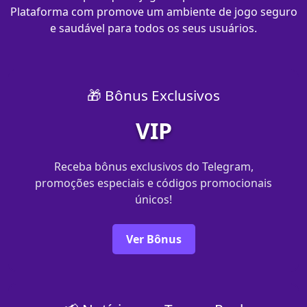
Plataforma com​ promove um ambiente de jogo seguro
e saudável para todos os seus usuários.
🎁 Bônus Exclusivos
VIP
Receba bônus exclusivos do Telegram,
promoções especiais e códigos promocionais
únicos!
Ver Bônus