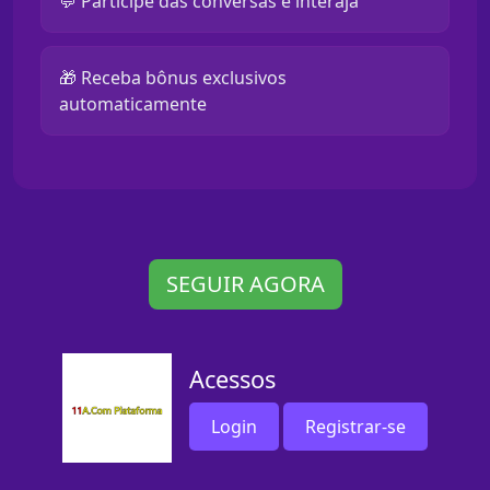
💬 Participe das conversas e interaja
🎁 Receba bônus exclusivos
automaticamente
SEGUIR AGORA
Acessos
Login
Registrar-se