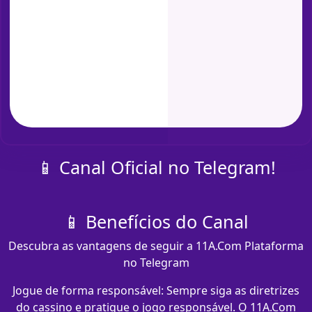
📱 Canal Oficial no Telegram!
📱 Benefícios do Canal
Descubra as vantagens de seguir a 11A.Com Plataforma
no Telegram
Jogue de forma responsável: Sempre siga as diretrizes
do cassino e pratique o jogo responsável. O 11A.Com