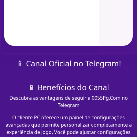
📱 Canal Oficial no Telegram!
📱 Benefícios do Canal
Descubra as vantagens de seguir a 0055Pg.Com no
Telegram
O cliente PC oferece um painel de configurações
avançadas que permite personalizar completamente a
experiência de jogo. Você pode ajustar configurações