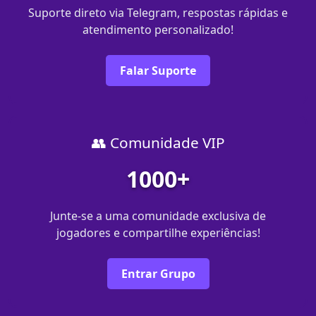
Suporte direto via Telegram, respostas rápidas e
atendimento personalizado!
Falar Suporte
👥 Comunidade VIP
1000+
Junte-se a uma comunidade exclusiva de
jogadores e compartilhe experiências!
Entrar Grupo