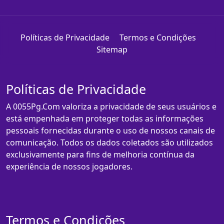
Políticas de Privacidade
Termos e Condições
Sitemap
Políticas de Privacidade
A 0055Pg.Com valoriza a privacidade de seus usuários e
está empenhada em proteger todas as informações
pessoais fornecidas durante o uso de nossos canais de
comunicação. Todos os dados coletados são utilizados
exclusivamente para fins de melhoria contínua da
experiência de nossos jogadores.
Termos e Condições